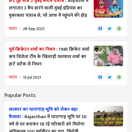
IPL @ फेज 2 मुंबई बनाम पंजाब :
आईपीएल में
लगातार 3 मैच हारने वाली मुंबई इंडियंस का
मुकाबला पंजाब से, प्ले आफ में पहुंचने की होड़
भारत
28 Sep 2021
पूर्व क्रिकेटर शर्मा का निधन :
1983 क्रिकेट वर्ल्ड
कप विजेता टीम के खिलाड़ी यशपाल शर्मा का
हार्ट अटैक से निधन
भारत
13 Jul 2021
Popular Posts
सरकार का चारागाह भूमि को लेकर बड़ा
फैसला :
Rajasthan में चारागाह भूमि पर 30
वर्ष से घर बनाकर रह रहे परिवारों को मिलेगा
अधिकतम 100 वर्गमीटर का पट्टा, सिरोही