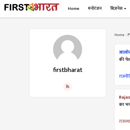
Home
मनोरंजन
बिज़नेस
P
Home
जालोर
की पे
firstbharat
राजनी
Raja
का भव्
राजस्थ