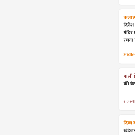
कलात्
दिनेश
मंदिर 
रचना
अध्यात्
पाली प
की बैठ
राजस्थ
दिव्य
खंडेल