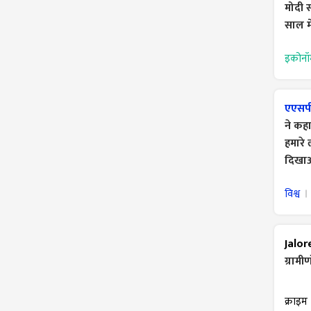
मोदी स
साल म
इकोनॉ
एएसपी
ने कहा
हमारे 
दिखा
विश्व
Jalor
ग्रामीण
क्राइम