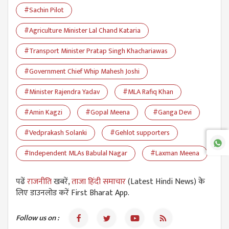
#Sachin Pilot
#Agriculture Minister Lal Chand Kataria
#Transport Minister Pratap Singh Khachariawas
#Government Chief Whip Mahesh Joshi
#Minister Rajendra Yadav
#MLA Rafiq Khan
#Amin Kagzi
#Gopal Meena
#Ganga Devi
#Vedprakash Solanki
#Gehlot supporters
#Independent MLAs Babulal Nagar
#Laxman Meena
पढें
राजनीति
खबरें,
ताजा हिंदी समाचार
(Latest Hindi News) के
लिए डाउनलोड करें First Bharat App.
Follow us on :