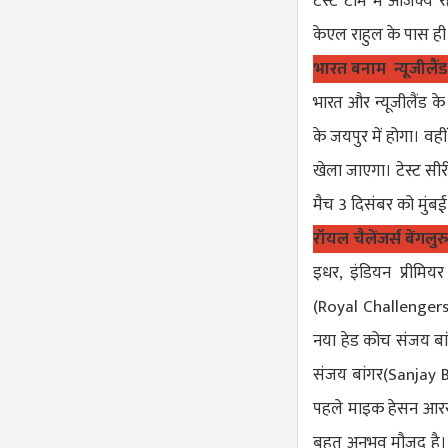
टेस्ट टीम में अजिंक्
केएल राहुल के पास ही 
भारत बनाम न्यूजीलैंड
भारत और न्यूजीलैंड 
के जयपुर में होगा। वह
खेला जाएगा। टेस्ट सी
मैच 3 दिसंबर को मुंबई 
रॉयल चैलेंजर्स बेंगलु
इधर, इंडियन प्रीमिय
(
Royal Challenger
नया हेड कोच संजय बांग
संजय बांगर(
Sanjay 
पहले माइक हेसन आरसी
बहुत अनुभव मौजूद है