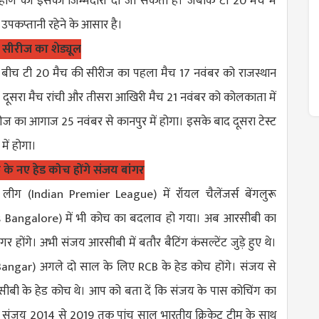
य रहाणे को इसकी जिम्मेदारी दी जा सकती है। जबकि टी 20 मैच में
उपकप्तानी रहेने के आसार है।
 सीरीज का शेड्यूल
के बीच टी 20 मैच की सीरीज का पहला मैच 17 नवंबर को राजस्थान
ीं दूसरा मैच रांची और तीसरा आखिरी मैच 21 नवंबर को कोलकाता में
रीज का आगाज 25 नवंबर से कानपुर में होगा। इसके बाद दूसरा टेस्ट
में होगा।
रु के नए हेड कोच होंगे संजय बांगर
र लीग (
Indian Premier League
) में रॉयल चैलेंजर्स बेंगलुरू
s Bangalore
) में भी कोच का बदलाव हो गया। अब आरसीबी का
र होंगे। अभी संजय आरसीबी में बतौर बैटिंग कंसल्टेंट जुड़े हुए थे।
Bangar
) अगले दो साल के लिए RCB के हेड कोच होंगे। संजय से
बी के हेड कोच थे। आप को बता दें कि संजय के पास कोचिंग का
। संजय 2014 से 2019 तक पांच साल भारतीय क्रिकेट टीम के साथ